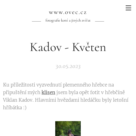
www.ovec.cz
fotografie koní a jiných zvířat
Kadov - Květen
30.05.2023
Ku příležitosti vyzvednutí plemenného hřebce na
připuštění mých
klisen
jsem byla opět fotit v hřebčíně
Viklan Kadov. Hlavními hvězdami hledáčku byly letošní
hříbátka :)