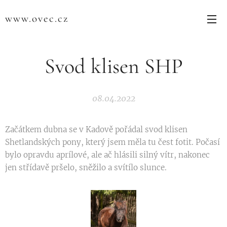
www.ovec.cz
Svod klisen SHP
08.04.2022
Začátkem dubna se v Kadově pořádal svod klisen
Shetlandských pony, který jsem měla tu čest fotit. Počasí
bylo opravdu aprílové, ale ač hlásili silný vítr, nakonec
jen střídavě pršelo, sněžilo a svítílo slunce.